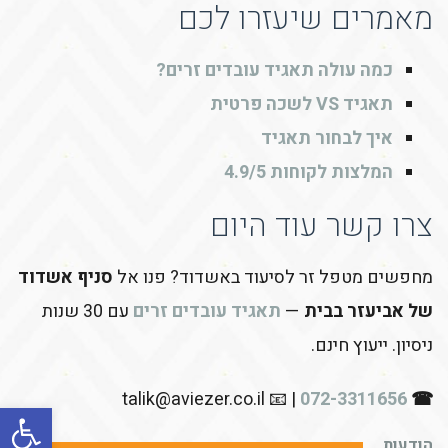
מאמרים שיעזרו לכם
כמה עולה תאגיד עובדים זרים?
תאגיד VS לשכה פרטית
איך לבחור תאגיד
המלצות לקוחות 4.9/5
צרו קשר עוד היום
מחפשים מטפל זר לסיעוד באשדוד? פנו אל
סניף אשדוד
של אביעזר בבית
—
תאגיד עובדים זרים
עם 30 שנות
ניסיון. ייעוץ חינם.
| 📧 talik@aviezer.co.il
072-3311656
☎
פתח סרגל
הודעות