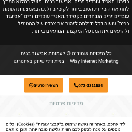
בפרט. תאגיד עובדים זרים "אביעזר בבית" פועל במלוא המרץ
לתת את השירות הטוב ביותר לקשיש ולנכה באמצעות השמת
עובדים זרים הנבחרים בקפידה.תאגיד עובדים זרים "אביעזר
בבית" עושה ככל יכולתה לזהות את צרכיו של המטופל
ולהתאים את המטפל המקצועי המתאים ביותר.
כל הזכויות שמורות © לעמותת אביעזר בבית
Wisy Internet Marketing
–
בניית וויזי שיווק באינטרנט
072-3311656
השאירו פרטים
מדיניות פרטיות
לידיעתכם, באתר זה נעשה שימוש ב"קבצי עוגיות" (Cookies) וכלים
הצהרת נגישות
נוספים על מנת לספק לכם חווית גלישה טובה יותר, תוכן מותאם