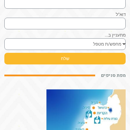
דוא"ל
מתעניין ב...
שלח
מפת סניפים